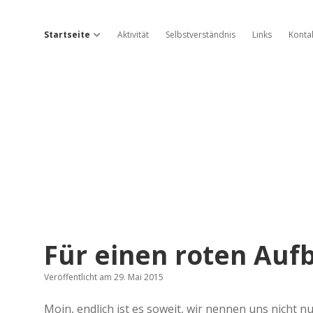
Startseite
Aktivität
Selbstverständnis
Links
Konta
Dropdown-Menü öffnen
Roter
Für einen roten Auf
Aufbau
Veröffentlicht am 29. Mai 2015
Beiträge
Moin, endlich ist es soweit, wir nennen uns nicht 