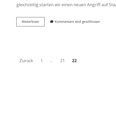
gleichzeitig starten wir einen neuen Angriff auf St
Für
Weiterlesen
Kommentare sind geschlossen
einen
roten
Aufbau!
Seitennummerierung
Zurück
1
…
21
22
der
Beiträge