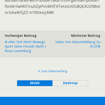
aufbau-faced-with-house-raids-from-german-police/?
fbclid=IwAR31nuhZpPvUM4TATeUoUtDc8Qk3UZIt8im
orUAa4V5jZZ-h1IRzkxcJ44M
Vorheriger Beitrag
Nächster Beitrag
»Wer Sich Nicht Bewegt,
Video Von Klassenbildung Zu
Spürt Seine Fesseln Nicht.«
§129
Rosa Luxemburg
Zum Seitenanfang
Mobil
Desktop