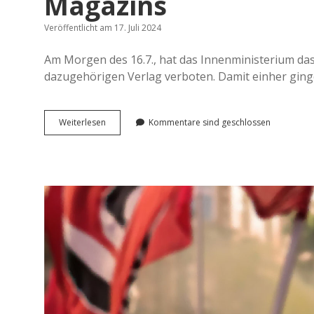
Magazins
Veröffentlicht am 17. Juli 2024
Am Morgen des 16.7., hat das Innenministerium da
dazugehörigen Verlag verboten. Damit einher gin
Überlegungen
Weiterlesen
Kommentare sind geschlossen
zum
Verbot
des
Compact-
Magazins